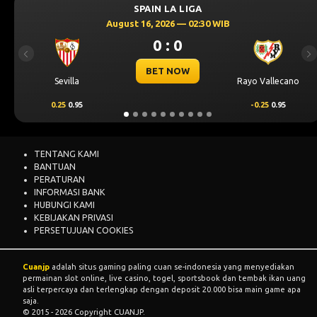
SPAIN LA LIGA
August 16, 2026 — 02:30 WIB
0 : 0
Previous
Ne
BET NOW
lla
Rayo Vallecano
Alaves
0.95
-0.25
0.95
0.00
0.6
TENTANG KAMI
BANTUAN
PERATURAN
INFORMASI BANK
HUBUNGI KAMI
KEBIJAKAN PRIVASI
PERSETUJUAN COOKIES
Cuanjp
adalah situs gaming paling cuan se-indonesia yang menyediakan
permainan slot online, live casino, togel, sportsbook dan tembak ikan uang
asli terpercaya dan terlengkap dengan deposit 20.000 bisa main game apa
saja.
© 2015 - 2026 Copyright CUANJP.