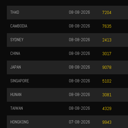
TH4D
08-08-2026
7204
CAMBODIA
08-08-2026
7635
SYDNEY
08-08-2026
2413
CHINA
08-08-2026
3017
JAPAN
08-08-2026
9078
SINGAPORE
08-08-2026
5102
HUNAN
08-08-2026
3081
TAIWAN
08-08-2026
4329
HONGKONG
07-08-2026
9943