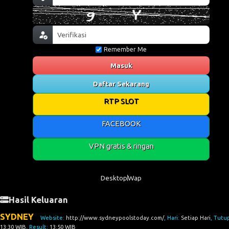
Remember Me
Masuk
Daftar Sekarang
RTP SLOT
FACEBOOK
VPN gratis & ringan
Desktop
Wap
Hasil Keluaran
SYDNEY
Website:
http://www.sydneypoolstoday.com/
, Hari:
Setiap Hari
, Tutu
13:30 WIB
, Result:
13:50 WIB