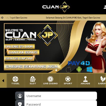
lot, Togel Dan Casino
Selamat Datang Di CUANJP BO Slot, Togel Dan Casino
TOGEL
SLOT
LIVE CASINO
SPORT
ARCADE
SABU