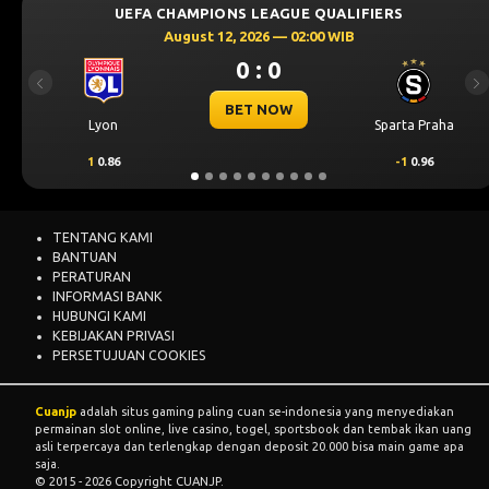
UEFA CHAMPIONS LEAGUE QUALIFIERS
August 12, 2026 — 02:00 WIB
0 : 0
Previous
Ne
BET NOW
Lyon
Sparta Praha
SK S
1
0.86
-1
0.96
-
TENTANG KAMI
BANTUAN
PERATURAN
INFORMASI BANK
HUBUNGI KAMI
KEBIJAKAN PRIVASI
PERSETUJUAN COOKIES
Cuanjp
adalah situs gaming paling cuan se-indonesia yang menyediakan
permainan slot online, live casino, togel, sportsbook dan tembak ikan uang
asli terpercaya dan terlengkap dengan deposit 20.000 bisa main game apa
saja.
© 2015 - 2026 Copyright CUANJP.