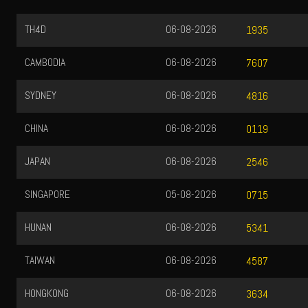
TH4D
06-08-2026
1935
CAMBODIA
06-08-2026
7607
SYDNEY
06-08-2026
4816
CHINA
06-08-2026
0119
JAPAN
06-08-2026
2546
SINGAPORE
05-08-2026
0715
HUNAN
06-08-2026
5341
TAIWAN
06-08-2026
4587
HONGKONG
06-08-2026
3634