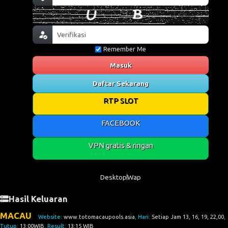
Remember Me
Masuk
Daftar Sekarang
RTP SLOT
FACEBOOK
VPN gratis & ringan
Desktop
Wap
Hasil Keluaran
MACAU
Website:
www.totomacaupools.asia
, Hari:
Setiap Jam 13, 16, 19, 22,00
,
Tutup:
13:00WIB
, Result:
13:15 WIB