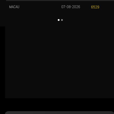
MACAU
07-08-2026
6529