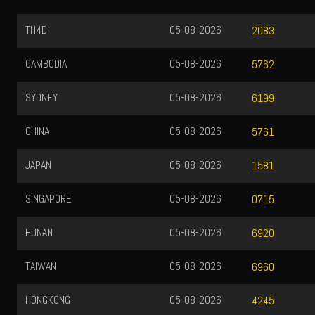
TH4D
05-08-2026
2083
CAMBODIA
05-08-2026
5762
SYDNEY
05-08-2026
6199
CHINA
05-08-2026
5761
JAPAN
05-08-2026
1581
SINGAPORE
05-08-2026
0715
HUNAN
05-08-2026
6920
TAIWAN
05-08-2026
6960
HONGKONG
05-08-2026
4245